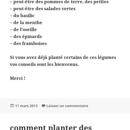
– peut-être des pommes de terre, des petites
– peut-être des salades vertes
– du basilic
– de la menthe
– de l’oseille
– des épinards
– des framboises
Si vous avez déjà planté certains de ces légumes
vos conseils sont les bienvenus.
Merci !
Publié
sur si vous cherchez un
11 mars 2013
Laisser un commentaire
le
comment planter des